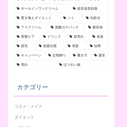
オールインワンクリーム
超音波美顔器
置き換えダイエット
シミ
化粧水
アイクリーム
炭酸ガスパック
最安値
骨盤ケア
ドリンク
肌荒れ
体臭
脱毛
色素沈着
美髪
効果
キャンペーン
定期縛り
履き方
激安
美白
ほうれい線
カテゴリー
コスメ・メイク
ダイエット