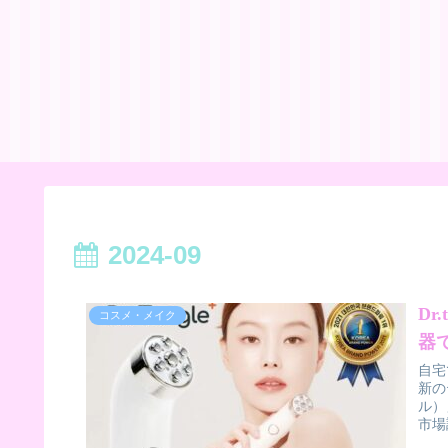
2024-09
Dr
コスメ・メイク
器
自宅
新の
ル）
市場