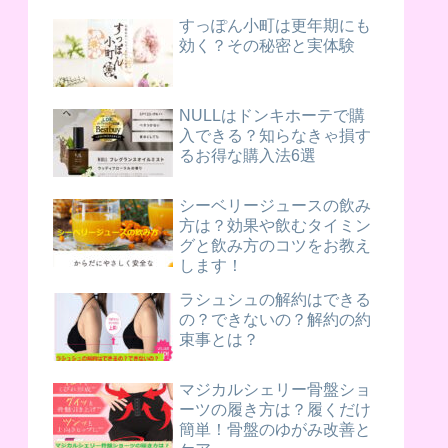
すっぽん小町は更年期にも
効く？その秘密と実体験
NULLはドンキホーテで購
入できる？知らなきゃ損す
るお得な購入法6選
シーベリージュースの飲み
方は？効果や飲むタイミン
グと飲み方のコツをお教え
します！
ラシュシュの解約はできる
の？できないの？解約の約
束事とは？
マジカルシェリー骨盤ショ
ーツの履き方は？履くだけ
簡単！骨盤のゆがみ改善と