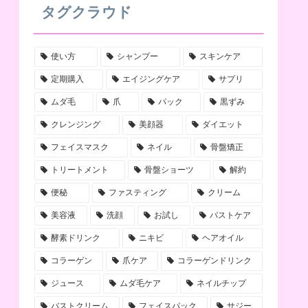
タグクラウド
使い方
シャンプー
スキンケア
定期購入
エイジングケア
サプリ
ムダ毛
爪
パック
黒ずみ
クレンジング
美顔器
ダイエット
フェイスマスク
ネイル
骨盤矯正
トリートメント
骨盤ショーツ
解約
便秘
ファスティング
クリーム
美容液
洗顔
お試し
バストケア
酵素ドリンク
ニキビ
ヘアオイル
コラーゲン
爪ケア
コラーゲンドリンク
ジュース
ムダ毛ケア
ネイルチップ
バストクリーム
フェイスパック
サジー