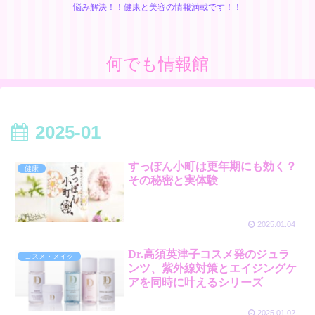
悩み解決！！健康と美容の情報満載です！！
何でも情報館
2025-01
すっぽん小町は更年期にも効く？
健康
その秘密と実体験
2025.01.04
Dr.高須英津子コスメ発のジュラ
コスメ・メイク
ンツ、紫外線対策とエイジングケ
アを同時に叶えるシリーズ
2025.01.02