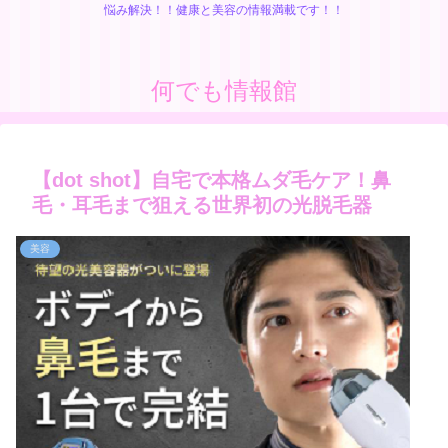
悩み解決！！健康と美容の情報満載です！！
何でも情報館
【dot shot】自宅で本格ムダ毛ケア！鼻
毛・耳毛まで狙える世界初の光脱毛器
美容