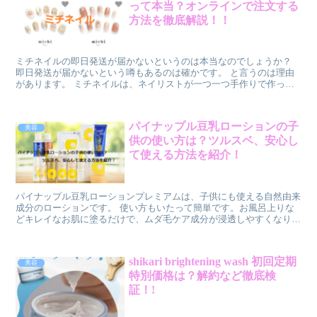
って本当？オンラインで注文する
方法を徹底解説！！
ミチネイルの即日発送が届かないというのは本当なのでしょうか？
即日発送が届かないという噂もあるのは確かです。 と言うのは理由
があります。 ミチネイルは、ネイリストが一つ一つ手作りで作って
いるため、注文が多いときや、複雑なデザインを選んだときは、制作
に時間がかかることがあります。 発送までの期限は土日祝日を除い
て最大10日となっているので、実際に手元に届くまでに10日以上か
パイナップル豆乳ローションの子
美容
かる場合もあります。 ミチネイルの発送方法には、ネコポスと佐川
供の使い方は？ツルスベ、安心し
急便の2種類があります。 ネコポスはポスト投函なので、追跡番号が
なく、配達日時の指定もできません。
て使える方法を紹介！
パイナップル豆乳ローションプレミアムは、子供にも使える自然由来
成分のローションです。 使い方もいたって簡単です。お風呂上りな
どキレイなお肌に塗るだけで、ムダ毛ケア成分が浸透しやすくなり、
次に使う化粧品の浸透を助けてくれます。
shikari brightening wash 初回定期
美容
特別価格は？解約など徹底検
証！!