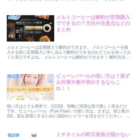
しを考えている方は、効果です。 飲んで効果があるのかないのか重
要ですよね。 アスタリフトコラーゲンドリンクの効果 コラーゲンド
リンクの効果について、一番効果のあることは、コラーゲンの補給で
メルトコーヒーは解約が定期購入
美容
す。 コラーゲンは、肌のハリや弾力を保つために必要なタンパク質
でできるの？方法や注意点などの
ですが、年齢とともに減少してしまいます。
まとめ
メルトコーヒーは定期購入で解約ができます。 メルトコーヒーを購
入する前に定期購入に申し込んで解約ができるのかどうかを知ってお
くと安心ですよね。 メルトコーヒーは解約ができます！ 解約方法に
関しては、電話かメールの2つがあります。 解約の手続...
ピューレパールの使い方は？黒ず
美容
み対策や集中美白するならこ
れ！！
使い方はとても簡単で、1日2回、朝晩に清潔な指で優しく塗るだけ
です。ピューレパール（Pule Pearl）の使い方は、まずは、朝と夜の
2回、肌を清潔にするために洗顔やシャワーを済ませてください。 次
に、指にピューレパールをたっぷりと取り出し、黒ずみや乾燥が気に
なる部位に塗ります。
ミチネイルの即日発送が届かない
美容