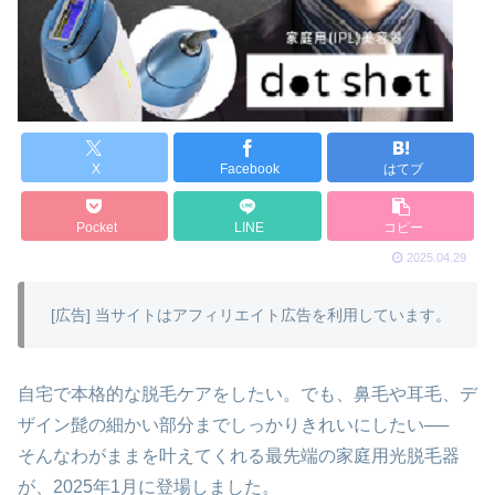
X
Facebook
はてブ
Pocket
LINE
コピー
2025.04.29
[広告] 当サイトはアフィリエイト広告を利用しています。
自宅で本格的な脱毛ケアをしたい。でも、鼻毛や耳毛、デ
ザイン髭の細かい部分までしっかりきれいにしたい──
そんなわがままを叶えてくれる最先端の家庭用光脱毛器
が、2025年1月に登場しました。