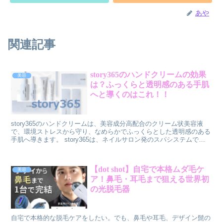
あや
関連記事
story365のハンドクリームの効果
美容
は？ふっくらと透明感のある手肌
へと導くのはこれ！！
story365のハンドクリームは、美容成分高配合のクリーム状美容液
で、環境ストレスから守り、なめらかでふっくらとした透明感のある
手肌へ導きます。 story365は、ネイルサロン発のスパシステムで、
化粧品やジェルネイルなどの商品を販売しているオンラインショップ
です。 ボタニカル×サイエンスの融合で、リッチなテクスチャながら
肌なじみが良く、ベタつかない処方設計です。 また、ネイルリクイ
【dot shot】自宅で本格ムダ毛ケ
美容
ッドセラムという爪用美容液もあり、爪や爪周りの肌にうるおいを与
ア！鼻毛・耳毛まで狙える世界初
え、しっかり保護・保湿します。
の光脱毛器
自宅で本格的な脱毛ケアをしたい。でも、鼻毛や耳毛、デザイン髭の