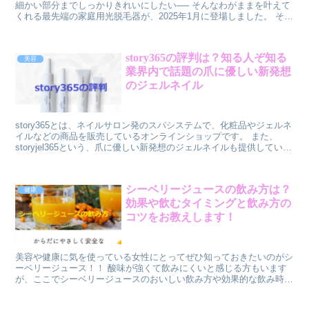
細かい部分までしっかりきれいにしたい── そんなわがままを叶えて
くれる最先端の家庭用光脱毛器が、2025年1月に登場しました。 その
名も【dot shot（ドットショット）】。 ...
story365の評判は？知る人ぞ知る
美容
業界内で話題の爪に優しい新発想
のジェルネイル
story365とは、ネイルサロン発のスパシステムで、化粧品やジェルネ
イルなどの商品を販売しているオンラインショップです。 また、
storyjel365という、爪に優しい新発想のジェルネイルも提供していま
す。 カラージェルやベースジェル、トップジェルなどの種類が豊富
で、業務用サイズもあります。 多く知られているstory365ではない
のですが、実は、業界内では話題となっているのです。
シーベリージュースの飲み方は？
健康
効果や飲むタイミングと飲み方の
コツをお教えします！
美容や健康に気を使っている女性にとってぜひ知っておきたいのがシ
ーベリージュース！！ 酸味が強くて飲みにくいと感じる方もいます
が、ここでシーベリージュースのおいしい飲み方や効果的な飲み時に
ついて詳しくご紹介していきます。 シーベリージュースの飲み方
は、水や炭酸水などで3倍～5倍に薄めて飲むのが一番簡単です。 野