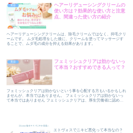
菜ジュースやフルーツジュースなどで割っても美味しく飲めますが、
ヘアーリデューシングクリームの
美容
甘酸っぱいジュース類とは相性が良くて、シーベリージュースの酸味
使い方は？効果的な使い方と注意
を和らげてくれます。 例えば、カルピス、紅茶、メロンジュースな
どがおすすめです。 また、お湯で割って温かく飲むこともできま
点、間違った使い方の紹介
す。 でも、牛乳で割るとたんぱく質が凝固して分離するので、おす
すめしません。 シーベリージュースを飲むタイミングは、基本的に
はいつでも構いませんが、いつもの食事と一緒に飲むと栄養素の吸収
ヘアーリデューシングクリームは、除毛クリームではなく、抑毛クリ
が良くなります。
ームです。 ムダ毛処理をした後に、クリームを塗ってマッサージす
ることで、ムダ毛の成分を抑える効果があります。
フェミッシュクリアは効かないっ
美容
て本当？おすすめできる人って？
フェミッシュクリアは効かないという事を心配する方もいるかもしれ
ませんが、本当ではありません。 フェミッシュクリアは効かないっ
て本当ではありません フェミッシュクリアは、厚生労働省に認めら
れた医薬部外品であり、美白有効成分が配合されています。これらの
成分は、メラニンの生成を抑えて肌の黒ずみを防ぎ、摩擦や乾燥など
のダメージから肌を守ります。 フェミッシュクリアの効果は、個人
差がありますが、多くの体験者さんの中では評判がいいのです。 一
部には効果が感じられなかったという口コミもありますが、それは使
用期間が短かったり、塗り方が適切でなかったりする場合が考えられ
エトヴォスでニキビ悪化って本当なの？