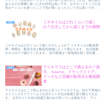
パイナップル豆乳ローションで毛が薄くなるのかどうかは、個人差が
ありますが実際に使った方の評判は良いです。なのでパイナップル豆
乳ローションを使ったことで毛が薄くなったという方は多いです。一
般的には以下のようなことが期待できると言われています。パイナッ
プル豆乳ローションには、パイナップルエキスと大豆エキスが主成分
として含まれているのでそれぞれ毛の生育に影響を与える働きがある
ミチネイルはどれくらいで届く
美容
と言われています。
の？注文してから届くまでの期間
ミチネイルはどのくらいで届くのでしょうか？ ミチネイルの配送期
間、時間は、配送方法と配送先地域によって異なります。 佐川急便
かネコポスで届けてくれます。 佐川急便は一部地域を除く翌日着、
ネコポスは翌日～翌々日着です。 でも、営業日以外のご注文は翌営
業日の発送になります。 また、ミチネイルでは、配送時間帯の指定
ができます。
アイキララはどこで買えるの？楽
美容
天、Amazon、ドラックストア、
ドンキなど店舗や販売店を徹底調
査
アイキララはどこで買えるのかと言うとアイキララは、目の下専用の
エイジングケアクリームで公式サイトや北の快適工房で購入できま
す。 公式サイトや北の快適工房のみで売っている商品です。 アイキ
ララは通販のみで販売されているので実店舗やドラッグストアなどで
は購入できません。 アイキララの価格は、以下の通りです。 アイキ