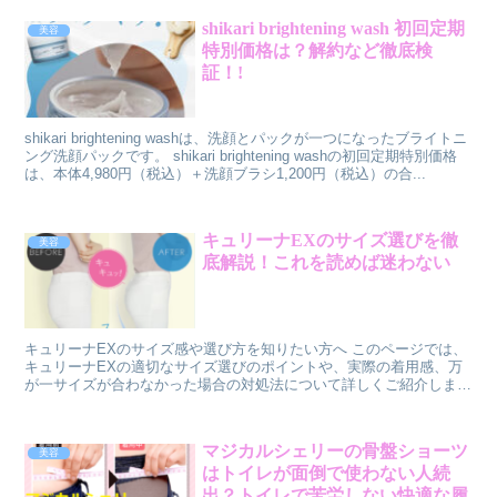
ララは、公式サイトからのみ購入できる商品で公式サイトでお得に購
shikari brightening wash 初回定期
美容
入できます。 定価は 2,980円（税込3,278円） です。 公式サイトで
特別価格は？解約など徹底検
は、定期購入コースを選ぶと、通常価格の 30%OFF で購入できま
す。 なので、初回は 2,086円（税込2,295円） 2回目以降は 2,086円
証！!
（税込2,295円） で購入できます。
shikari brightening washは、洗顔とパックが一つになったブライトニ
ング洗顔パックです。 shikari brightening washの初回定期特別価格
は、本体4,980円（税込）＋洗顔ブラシ1,200円（税込）の合...
キュリーナEXのサイズ選びを徹
美容
底解説！これを読めば迷わない
キュリーナEXのサイズ感や選び方を知りたい方へ このページでは、
キュリーナEXの適切なサイズ選びのポイントや、実際の着用感、万
が一サイズが合わなかった場合の対処法について詳しくご紹介しま
す。 購入前にぜひ参考にしてください！ ＼＼＼↓公式サ...
マジカルシェリーの骨盤ショーツ
美容
はトイレが面倒で使わない人続
出？トイレで苦労しない快適な履