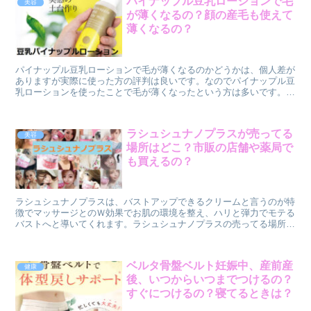
パイナップル豆乳ローションで毛
美容
が薄くなるの？顔の産毛も使えて
薄くなるの？
パイナップル豆乳ローションで毛が薄くなるのかどうかは、個人差が
ありますが実際に使った方の評判は良いです。なのでパイナップル豆
乳ローションを使ったことで毛が薄くなったという方は多いです。一
般的には以下のようなことが期待できると言われています。パイナッ
プル豆乳ローションには、パイナップルエキスと大豆エキスが主成分
として含まれているのでそれぞれ毛の生育に影響を与える働きがある
ラシュシュナノプラスが売ってる
美容
と言われています。
場所はどこ？市販の店舗や薬局で
も買えるの？
ラシュシュナノプラスは、バストアップできるクリームと言うのが特
徴でマッサージとのＷ効果でお肌の環境を整え、ハリと弾力でモテる
バストへと導いてくれます。ラシュシュナノプラスの売ってる場所
は、店舗では販売されていません。通販での購入になります。一番お
得に購入できるのは公式サイトからの定期購入です。
ベルタ骨盤ベルト妊娠中、産前産
健康
後、いつからいつまでつけるの？
すぐにつけるの？寝てるときは？