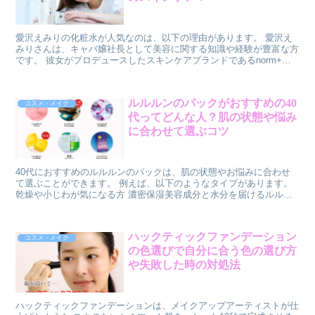
愛沢えみりの化粧水が人気なのは、以下の理由があります。 愛沢え
みりさんは、キャバ嬢社長として美容に関する知識や経験が豊富な方
です。 彼女がプロデュースしたスキンケアブランドであるnorm+
（ノームプラス）は、美容クリニックと共同開発したメディカル発想
の商品です。 norm+（ノームプラス）の化粧水は、ノーベル医学生
理学賞受賞成分であるEGF（ヒト遺伝子組換オリゴペプチド-1）やリ
ルルルンのパックがおすすめの40
コスメ・メイク
ピジュア（ポリクオタニウム-51）といった話題の成分を配合してい
代ってどんな人？肌の状態や悩み
ます。 これらの成分は、肌の保湿や再生を促進する効果が期待され
ています。 norm+（ノームプラス）の化粧水は、とろりとしたみず
に合わせて選ぶコツ
みずしい感触で、肌にすっとなじんでいきます。
40代におすすめのルルルンのパックは、肌の状態やお悩みに合わせ
て選ぶことができます。 例えば、以下のようなタイプがあります。
乾燥や小じわが気になる方 濃密保湿美容成分と水分を届けるルルル
ンプレシャス RED（モイスト）がおすすめです。ごわついた肌をや
わらげ、角質層までうるおう肌へ導きます。 皮脂バランスや肌荒れ
が気になる方 常在菌バランスを整える成分を配合したルルルンプレ
ハックティックファンデーション
コスメ・メイク
シャス GREEN（バランス）がおすすめです。皮脂バランスを整え
の色選びで自分に合う色の選び方
て、ぷるんと弾むような肌へ導きます。 くすみや透明感が気になる
方 脂溶性のビタミンC誘導体を配合したルルルンプレシャス
や失敗した時の対処法
WHITE（クリア）3がおすすめです。徹底的にハリツヤを与えて、パ
ッときらめく肌へ導きます。 また、45歳以上の方には、エイジング
ケア・弾力・ハリツヤを与えるルルルン OVERカメリアピンク（モ
ハックティックファンデーションは、メイクアップアーティストが仕
イスト）や、くすみ肌をツヤ肌へ導くルルルン OVERアイリスブル