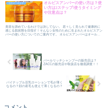
オルビスアンバーの使い方は？使
コスメ・メイク
い方は2ステップ!使うタイミング
や注意点は？
美容を諦めているわけでは決してない。 若々しく見られて健康的に
感じる肌状態を目指す！そんなシ女性のために生まれたオルビスアン
バーの使い方についてのご案内です。 オルビスアンバーはオールイ
ンワンクリームで、洗顔後すぐに使えるスキンケア商品です。シワや
シミなどの年齢肌の悩みに効果が期待できる成分が配合されていま
す。 オルビスアンバーの使い方はとても簡単で、以下の2ステップで
完了します。
パールリッチシャンプーの販売店は？
ZACCの販売店や取扱店を徹底調査！！
パイナップル豆乳ローションで毛が薄く
なるの？顔の産毛も使えて薄くなるの？
コメント