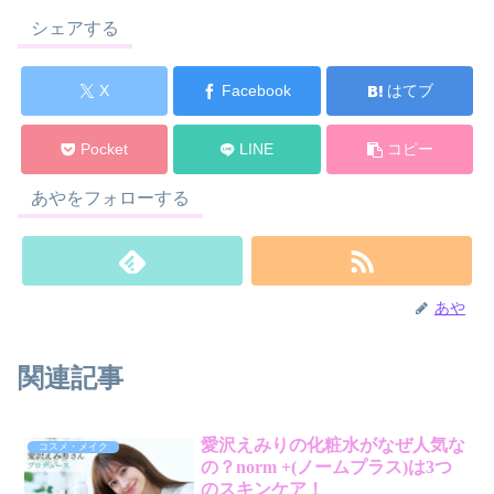
シェアする
X
Facebook
はてブ
Pocket
LINE
コピー
あやをフォローする
あや
関連記事
愛沢えみりの化粧水がなぜ人気な
コスメ・メイク
の？norm +(ノームプラス)は3つ
のスキンケア！