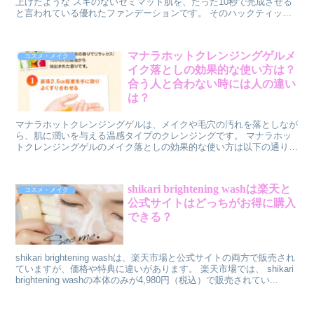
上げたような スキのないセミマット肌を、たった10秒で完成させる
ー（クリア）もおすすめです。 一夜でお肌をレスキューしたい方に
と言われている優れたファンデーションです。 そのハックティック
は、たっぷり35mlの美容液を贅沢に配合したルルルンワンナイト レ
ファンデーションを使うときの色選びでは、自分にピッタ...
スキューもあります。保湿・ハリツヤ・角質ケアの3種類から選べま
す。 以上のように、40代におすすめのルルルンのパックは多種多様
なのです。 自分の肌の状態やお悩みに合わせて、気軽に毎日使って
マナラホットクレンジングゲルメ
コスメ・メイク
みてください。
イク落としの効果的な使い方は？
合う人と合わない時には人の違い
は？
マナラホットクレンジングゲルは、メイクや毛穴の汚れを落としなが
ら、肌に潤いを与える温感タイプのクレンジングです。 マナラホッ
トクレンジングゲルのメイク落としの効果的な使い方は以下の通りで
す。 まずは、手と顔の水気をふき取ります。 マナラホットクレンジ
ングゲルは水分と混ざると洗浄力が落ちてしまうので、乾いた手と顔
で使うことが大切です。 直径2.5cm程度のゲルを手に取り、両手の
shikari brightening washは楽天と
コスメ・メイク
ひらで軽くすり合わせてやわらかくします。 乾いた顔全体にゲルを
公式サイトはどっちがお得に購入
広げたあと、くるくると円を描くように充分にメイクとなじませま
す。
できる？
shikari brightening washは、楽天市場と公式サイトの両方で販売され
ていますが、価格や特典に違いがあります。 楽天市場では、 shikari
brightening washの本体のみが4,980円（税込）で販売されてい...